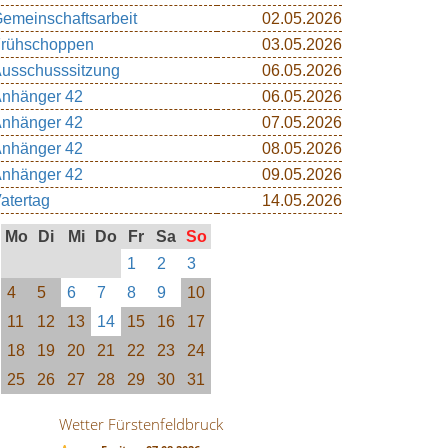
emeinschaftsarbeit
02.05.2026
rühschoppen
03.05.2026
usschusssitzung
06.05.2026
nhänger 42
06.05.2026
nhänger 42
07.05.2026
nhänger 42
08.05.2026
nhänger 42
09.05.2026
atertag
14.05.2026
Mo
Di
Mi
Do
Fr
Sa
So
1
2
3
4
5
6
7
8
9
10
11
12
13
14
15
16
17
18
19
20
21
22
23
24
25
26
27
28
29
30
31
Wetter Fürstenfeldbruck