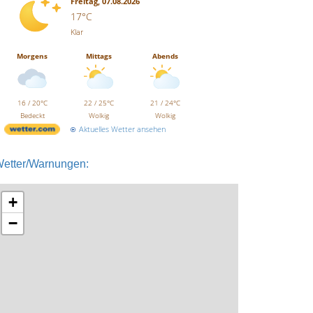
Freitag, 07.08.2026
17°C
Klar
Morgens
Mittags
Abends
16 / 20°C
22 / 25°C
21 / 24°C
Bedeckt
Wolkig
Wolkig
Aktuelles Wetter ansehen
etter/Warnungen:
+
−