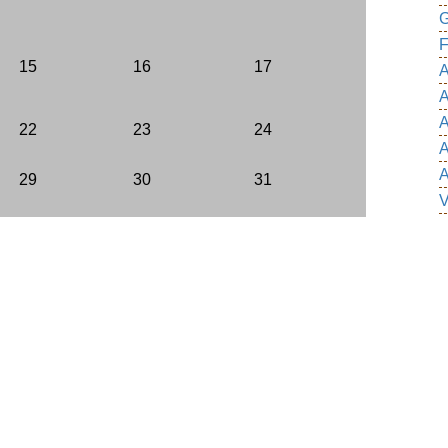
G
F
15
16
17
A
A
A
22
23
24
A
A
29
30
31
V