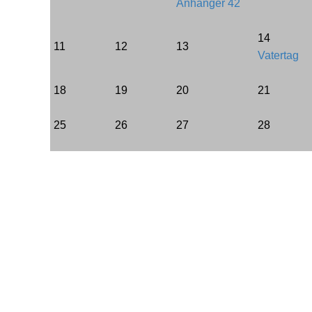
Anhänger 42
14
11
12
13
Vatertag
18
19
20
21
25
26
27
28