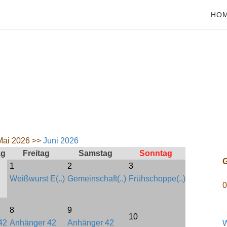
HO
Mai 2026 >>
Juni 2026
ag
Freitag
Samstag
Sonntag
G
1
2
3
Weißwurst E(..)
Gemeinschaft(..)
Frühschoppe(..)
0
8
9
10
42
Anhänger 42
Anhänger 42
W