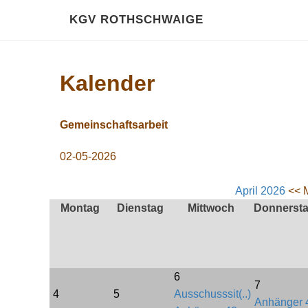
KGV ROTHSCHWAIGE
Kalender
Gemeinschaftsarbeit
02-05-2026
April 2026
<< 
Montag
Dienstag
Mittwoch
Donnerst
6
7
4
5
Ausschusssit(..)
Anhänger 