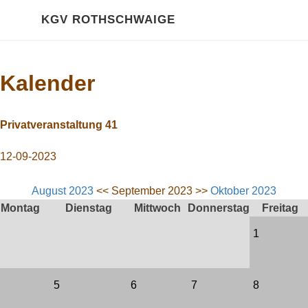
HOME
KGV ROTHSCHWAIGE
Über Uns
Kalender
Kalender
GALERIE
Privatveranstaltung 41
2020 Impressionen
12-09-2023
RECHTLICHES
August 2023
<< September 2023 >>
Oktober 2023
Montag
Dienstag
Mittwoch
Donnerstag
Freitag
Gartenordnung
1
Satzung
Pachtvertrag
5
6
7
8
Bewertungsrichtlinien