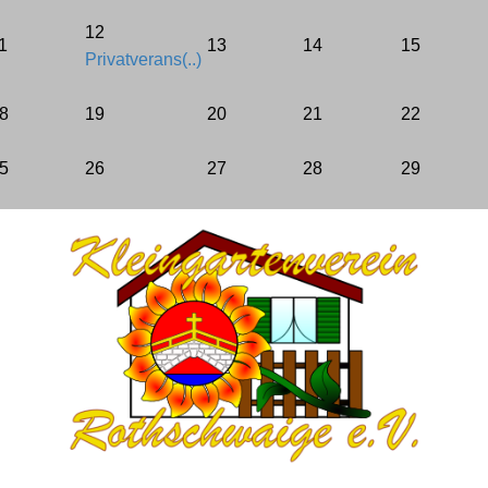
12
1
13
14
15
Bebauungsplan
Privatverans(..)
BKleingG
8
19
20
21
22
FAQ
5
26
27
28
29
LINKS