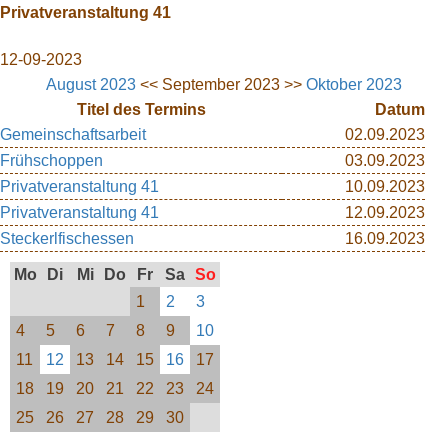
Privatveranstaltung 41
12-09-2023
August 2023
<< September 2023 >>
Oktober 2023
Titel des Termins
Datum
Gemeinschaftsarbeit
02.09.2023
Frühschoppen
03.09.2023
Privatveranstaltung 41
10.09.2023
Privatveranstaltung 41
12.09.2023
Steckerlfischessen
16.09.2023
Mo
Di
Mi
Do
Fr
Sa
So
1
2
3
4
5
6
7
8
9
10
11
12
13
14
15
16
17
18
19
20
21
22
23
24
25
26
27
28
29
30