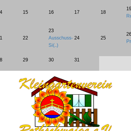
1
4
15
16
17
18
Bebauungsplan
Ro
BKleingG
23
2
1
22
Ausschuss-
24
25
FAQ
Pr
Si(..)
LINKS
8
29
30
31