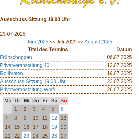
Ausschuss-Sitzung 19,00 Uhr
23-07-2025
Juni 2025
<< Juli 2025 >>
August 2025
Titel des Termins
Datum
Frühschoppen
06.07.2025
Privatveranstaltung 40
12.07.2025
Rollbraten
19.07.2025
Ausschuss-Sitzung 19,00 Uhr
23.07.2025
Privatveranstaltung Wolfi
26.07.2025
Mo
Di
Mi
Do
Fr
Sa
So
1
2
3
4
5
6
7
8
9
10
11
12
13
14
15
16
17
18
19
20
21
22
23
24
25
26
27