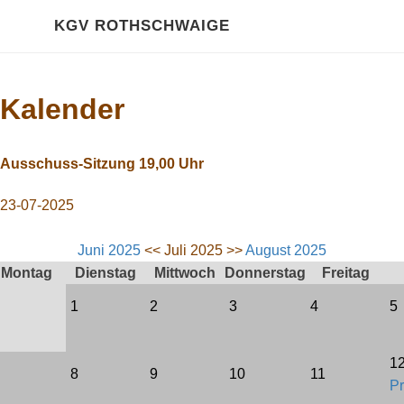
HOME
KGV ROTHSCHWAIGE
Über Uns
Kalender
Kalender
GALERIE
Ausschuss-Sitzung 19,00 Uhr
2020 Impressionen
23-07-2025
RECHTLICHES
Juni 2025
<< Juli 2025 >>
August 2025
Montag
Dienstag
Mittwoch
Donnerstag
Freitag
Gartenordnung
1
2
3
4
5
Satzung
Pachtvertrag
1
8
9
10
11
Pr
Bewertungsrichtlinien