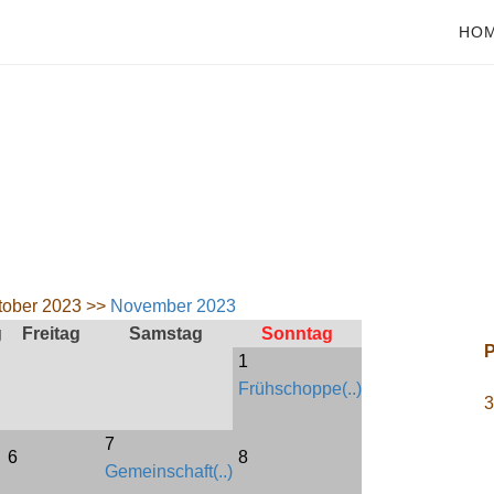
HO
tober 2023 >>
November 2023
g
Freitag
Samstag
Sonntag
P
1
Frühschoppe(..)
3
7
6
8
Gemeinschaft(..)