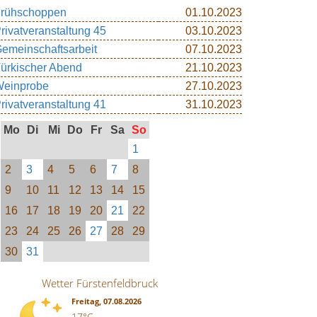
rühschoppen
01.10.2023
rivatveranstaltung 45
03.10.2023
emeinschaftsarbeit
07.10.2023
ürkischer Abend
21.10.2023
einprobe
27.10.2023
rivatveranstaltung 41
31.10.2023
Mo
Di
Mi
Do
Fr
Sa
So
1
2
3
4
5
6
7
8
9
10
11
12
13
14
15
16
17
18
19
20
21
22
23
24
25
26
27
28
29
30
31
Wetter Fürstenfeldbruck
Freitag, 07.08.2026
17°C