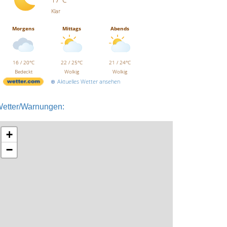
Klar
Morgens
Mittags
Abends
16 / 20°C
22 / 25°C
21 / 24°C
Bedeckt
Wolkig
Wolkig
Aktuelles Wetter ansehen
etter/Warnungen:
+
−