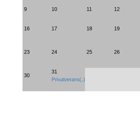
9
10
11
12
16
17
18
19
23
24
25
26
31
30
Privatverans(..)