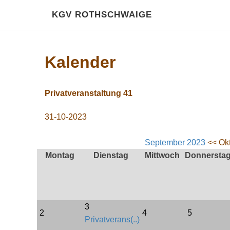
KGV ROTHSCHWAIGE
Kalender
Privatveranstaltung 41
31-10-2023
September 2023
<< Ok
Montag
Dienstag
Mittwoch
Donnersta
3
2
4
5
Privatverans(..)