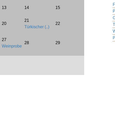
F
13
14
15
P
G
21
20
22
T
Türkischer (..)
W
P
27
28
29
Weinprobe