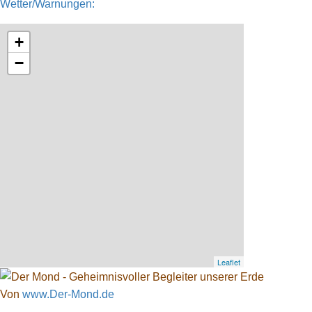
Wetter/Warnungen:
+
−
Leaflet
Von
www.Der-Mond.de