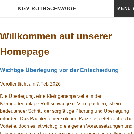
HOME
KGV ROTHSCHWAIGE
MENU
Über Uns
Willkommen auf unserer
Kalender
Homepage
GALERIE
2020 Impressionen
Wichtige Überlegung vor der Entscheidung
RECHTLICHES
Veröffentlicht am 7.Feb 2026
Gartenordnung
Die Überlegung, eine Kleingartenparzelle in der
Kleingartenanlage Rothschwaige e. V. zu pachten, ist ein
Satzung
bedeutender Schritt, der sorgfältige Planung und Überlegung
erfordert. Das Pachten einer solchen Parzelle bietet zahlreiche
Pachtvertrag
Vorteile, doch es ist wichtig, die eigenen Voraussetzungen und
Erwartungen realistisch zu bewerten, um eine nachhaltige und
Bewertungsrichtlinien