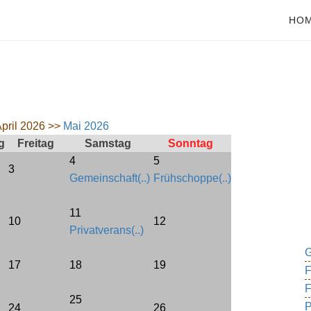
HO
pril 2026 >>
Mai 2026
g
Freitag
Samstag
Sonntag
4
5
3
Gemeinschaft(..)
Frühschoppe(..)
11
10
12
Privatverans(..)
G
17
18
19
F
F
25
P
24
26