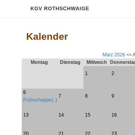
KGV ROTHSCHWAIGE
Kalender
März 2026
<< A
Montag
Dienstag
Mittwoch
Donnersta
1
2
6
7
8
9
Frühschoppe(..)
13
14
15
16
20
21
22
23