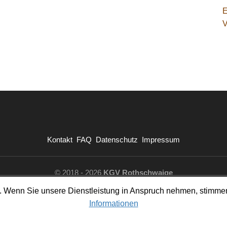
Kontakt
FAQ
Datenschutz
Impressum
© 2018 - 2026
KGV Rothschwaige
Powered by GetSimple
en. Wenn Sie unsere Dienstleistung in Anspruch nehmen, stim
Informationen
Admin
Besucher letzte 24h:
215