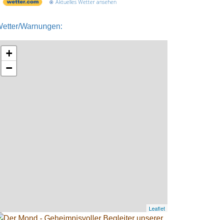
Aktuelles Wetter ansehen
etter/Warnungen:
+
−
Leaflet