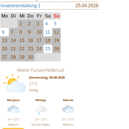
rivatveranstaltung 1
25.04.2026
Mo
Di
Mi
Do
Fr
Sa
So
1
2
3
4
5
6
7
8
9
10
11
12
13
14
15
16
17
18
19
20
21
22
23
24
25
26
27
28
29
30
Wetter Fürstenfeldbruck
Donnerstag, 06.08.2026
21°C
Wolkig
Morgens
Mittags
Abends
19 / 22°C
20 / 22°C
20 / 22°C
Bedeckt
Leichter Regen
Bedeckt