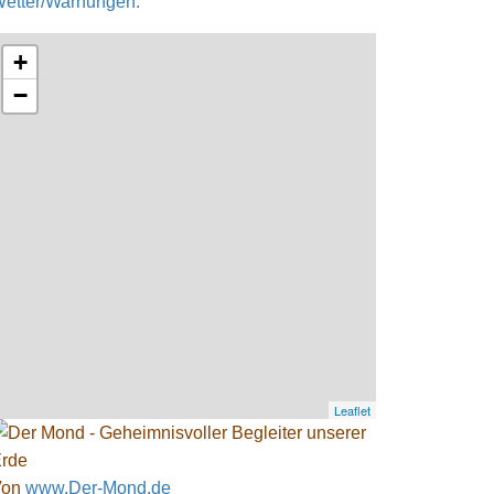
etter/Warnungen:
+
−
Leaflet
Von
www.Der-Mond.de