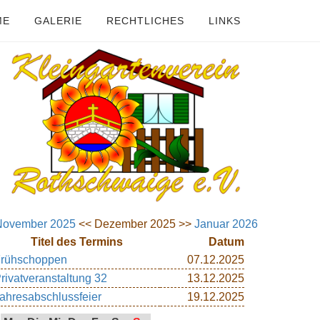
ME
GALERIE
RECHTLICHES
LINKS
November 2025
<< Dezember 2025 >>
Januar 2026
Titel des Termins
Datum
rühschoppen
07.12.2025
rivatveranstaltung 32
13.12.2025
ahresabschlussfeier
19.12.2025