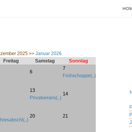
HO
zember 2025 >>
Januar 2026
Freitag
Samstag
Sonntag
7
6
Frühschoppe(..)
13
2
14
Privatverans(..)
F
9
P
20
21
hresabschl(..)
J