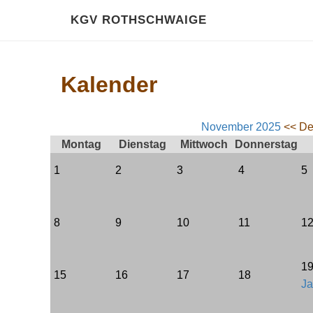
KGV ROTHSCHWAIGE
Kalender
November 2025
<< De
Montag
Dienstag
Mittwoch
Donnerstag
1
2
3
4
5
8
9
10
11
1
1
15
16
17
18
Ja