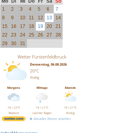
Mo
Di
Mi
Do
Fr
Sa
So
1
2
3
4
5
6
7
8
9
10
11
12
13
14
15
16
17
18
19
20
21
22
23
24
25
26
27
28
29
30
31
Wetter Fürstenfeldbruck
Donnerstag, 06.08.2026
20°C
Wolkig
Morgens
Mittags
Abends
19 / 22°C
19 / 21°C
19 / 21°C
Bedeckt
Leichter Regen
Wolkig
Aktuelles Wetter ansehen